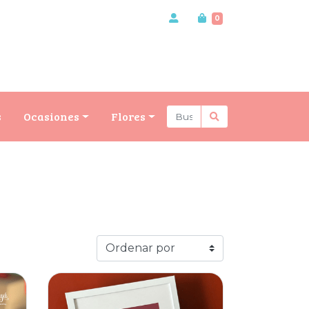
0
s
Ocasiones
Flores