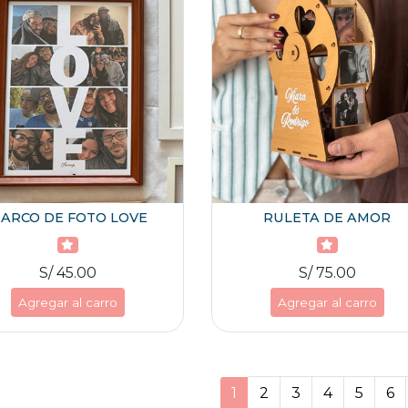
ARCO DE FOTO LOVE
RULETA DE AMOR
S/ 45.00
S/ 75.00
Agregar al carro
Agregar al carro
1
2
3
4
5
6