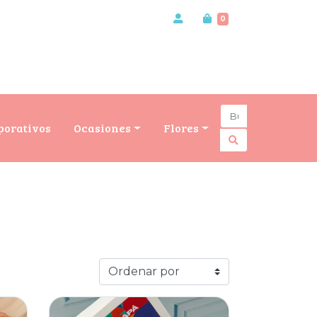
0
porativos
Ocasiones
Flores