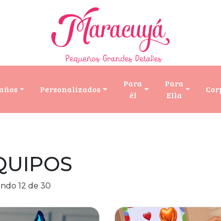
Para
Para
años
Personalizados
Cor
él
Ella
QUIPOS
ndo 12 de 30