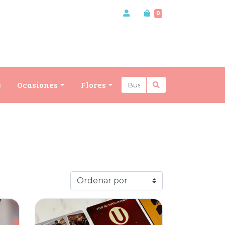
0
s
Ocasiones
Flores