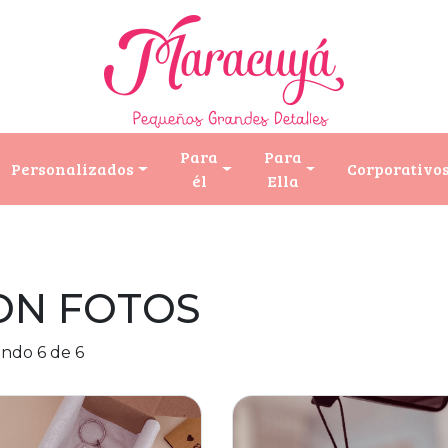
Para
Para
Personalizados
Corporativo
él
Ella
ON FOTOS
ndo 6 de 6