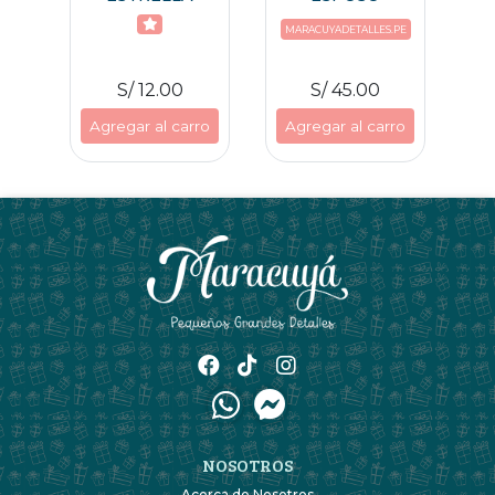
AJA
ES
MARACUYADETALLES.PE
MA
S/ 12.00
S/ 45.00
ro
Agregar al carro
Agregar al carro
A
NOSOTROS
Acerca de Nosotros