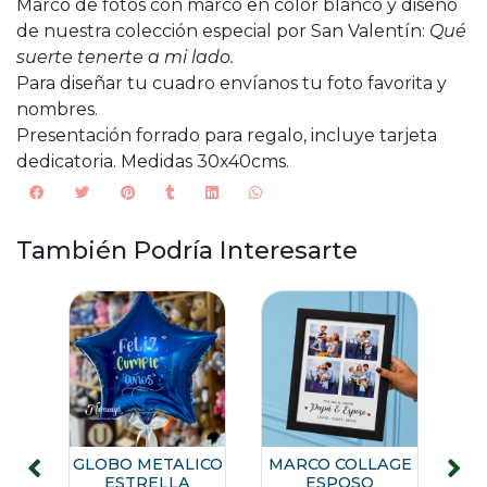
Marco de fotos con marco en color blanco y diseño
de nuestra colección especial por San Valentín:
Qué
suerte tenerte a mi lado.
Para diseñar tu cuadro envíanos tu foto favorita y
nombres.
Presentación forrado para regalo, incluye tarjeta
dedicatoria. Medidas 30x40cms.
También Podría Interesarte
-
E
GLOBO METALICO
MARCO COLLAGE
R
ESTRELLA
ESPOSO
L