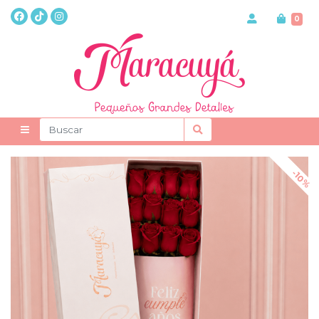
0
-10%