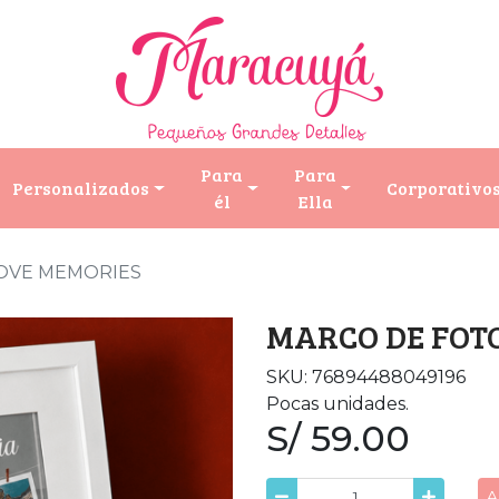
Para
Para
Personalizados
Corporativo
él
Ella
OVE MEMORIES
MARCO DE FOT
SKU: 76894488049196
Pocas unidades.
S/ 59.00
A