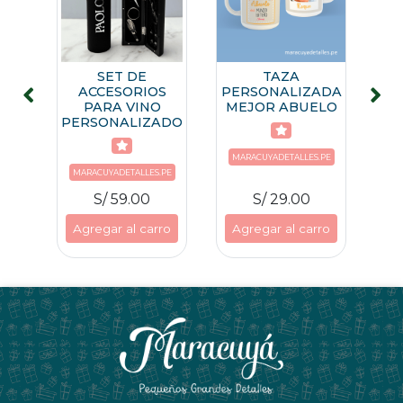
SET DE
TAZA
ADA
ACCESORIOS
PERSONALIZADA
PE
 DE
PARA VINO
MEJOR ABUELO
ME
A
PERSONALIZADO
.PE
MA
MARACUYADETALLES.PE
MARACUYADETALLES.PE
S/ 59.00
S/ 29.00
ro
Agregar al carro
Agregar al carro
A