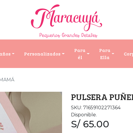
Para
Para
años
Personalizados
Cor
él
Ella
 MAMÁ
PULSERA PUÑ
SKU: 71659102271364
Disponible.
S/ 65.00