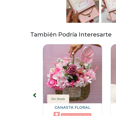
También Podría Interesarte
Sin Stock
 GIRASOLES
CANASTA FLORAL
YADETALLES.PE
MARACUYADETALLES.PE