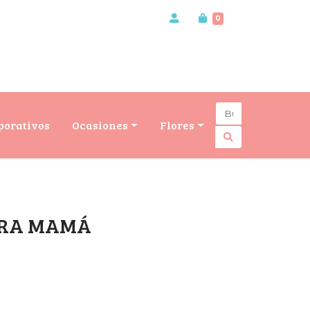
0
porativos
Ocasiones
Flores
ERA MAMÁ