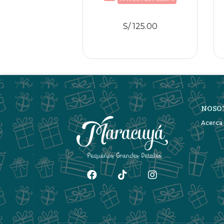
/ 49.00
S/ 125.00
ar al carro
NOSO
Acerca