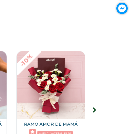
-10%
-10%
Á
RAMO AMOR DE MAMÁ
RAMO LI
MARACUYADETALLES.PE
MARACUYAD