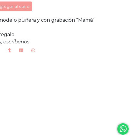
gregar al carro
 modelo puñera y con grabación "Mamá"
regalo.
, escríbenos