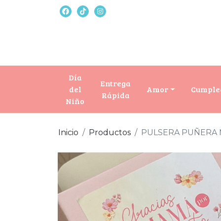
Día
Entrega
del
Amor
Cumple
Rápida
Niño
Inicio
Productos
PULSERA PUÑERA