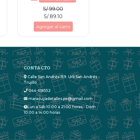
S/ 99.00
S/ 105
S/ 89.10
S/ 94.
Agregar al carro
Agregar al
CONTACTO
Calle San Andrés 159. Urb San Andrés -
Trujillo
044-618552
maracuyadetalles.pe@gmail.com
Lun a Sáb 10:00 a 21:00 horas - Dom
10:00 a 14:00 horas