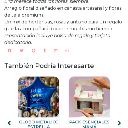
Ella merece todas las flores, siempre.
Arreglo floral diseñado en canasta artesanal y flores
de tela premium.
Un mix de hortensias, rosas y anturio para un regalo
que la acompañará durante muchísimo tiempo.
Presentación incluye bolsa de regalo y tarjeta
dedicatoria.
También Podría Interesarte
E
GLOBO METALICO
PACK ESENCIALES
ESTRELLA
MAMÁ
P