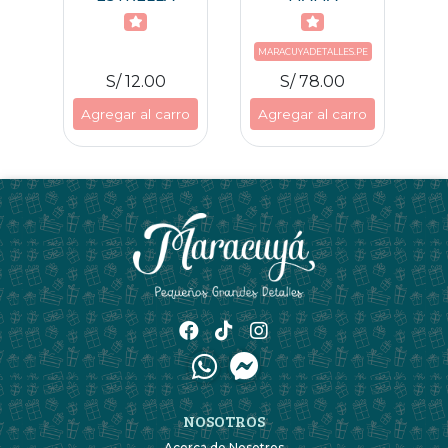
AJA
ES
MARACUYADETALLES.PE
MA
S/ 12.00
S/ 78.00
ro
Agregar al carro
Agregar al carro
A
NOSOTROS
Acerca de Nosotros