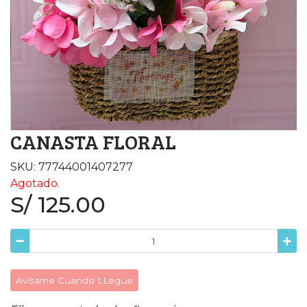
CANASTA FLORAL
SKU: 77744001407277
Agotado.
S/ 125.00
Avísame Cuando LLegue