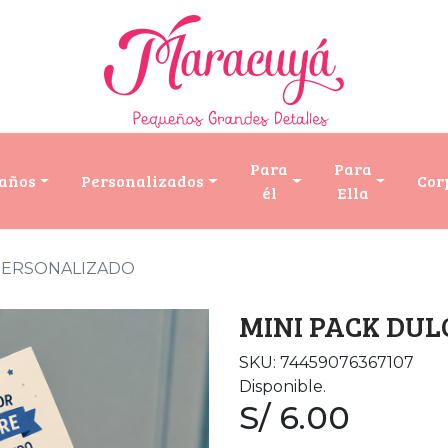
Para
Para
años
Personalizados
Cor
él
Ella
 PERSONALIZADO
MINI PACK DU
SKU: 74459076367107
Disponible.
S/ 6.00