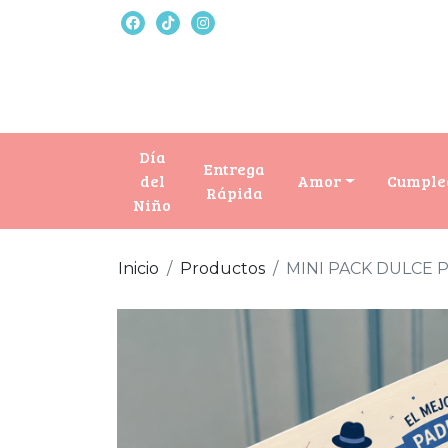
Día
Entrega
del
Amor
Cumple
Rápida
Niño
Inicio
Productos
MINI PACK DULCE