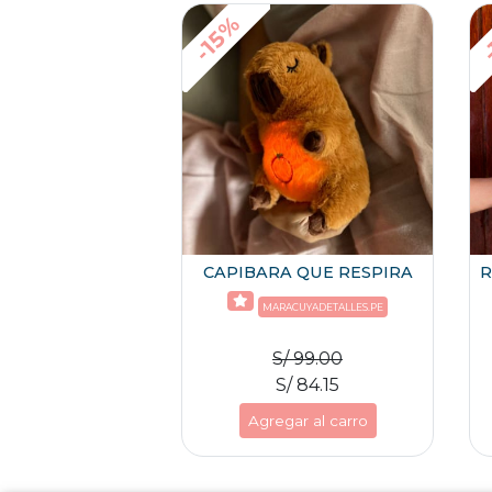
-
-15%
CAPIBARA QUE RESPIRA
R
MARACUYADETALLES.PE
S/ 99.00
S/ 84.15
Agregar al carro