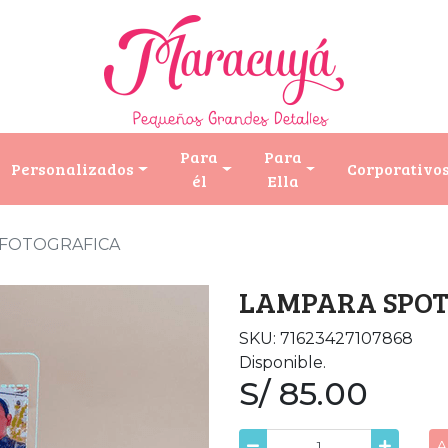
Para
Para
Personalizados
Corporativo
él
Ella
 FOTOGRAFICA
LAMPARA SPOT
SKU: 71623427107868
Disponible.
S/ 85.00
A