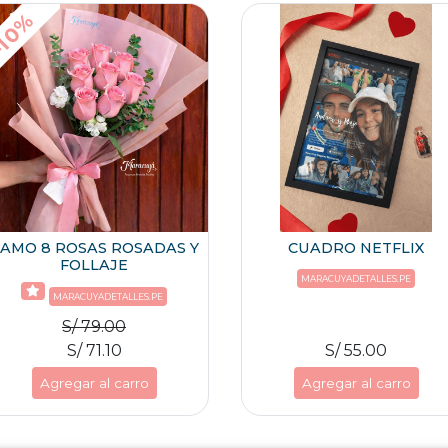
10%
AMO 8 ROSAS ROSADAS Y
CUADRO NETFLIX
FOLLAJE
MARACUYADETALLES.PE
MARACUYADETALLES.PE
S/ 79.00
S/ 71.10
S/ 55.00
Agregar al carro
Agregar al carro