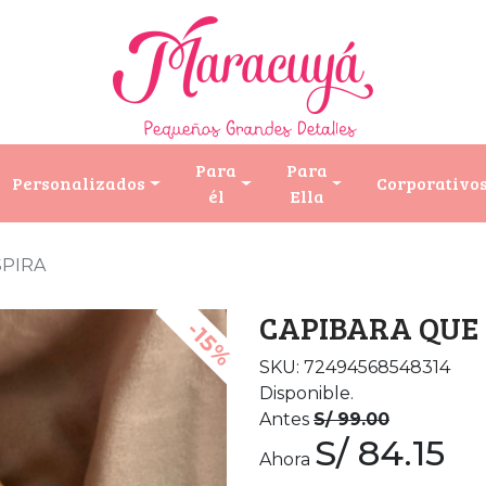
Para
Para
Personalizados
Corporativo
él
Ella
SPIRA
CAPIBARA QUE
-15%
SKU: 72494568548314
Disponible.
Antes
S/ 99.00
S/ 84.15
Ahora