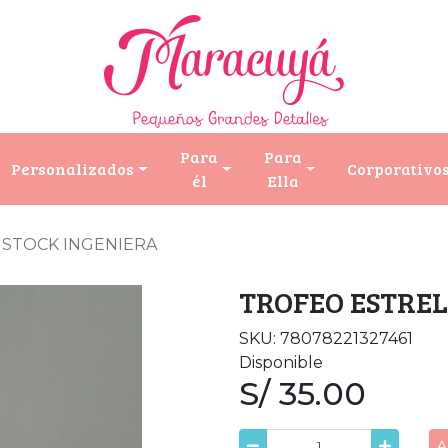
Para
Para
Personalizados
Corporativo
él
Ella
 STOCK INGENIERA
TROFEO ESTREL
SKU: 78078221327461
Disponible
S/ 35.00
A