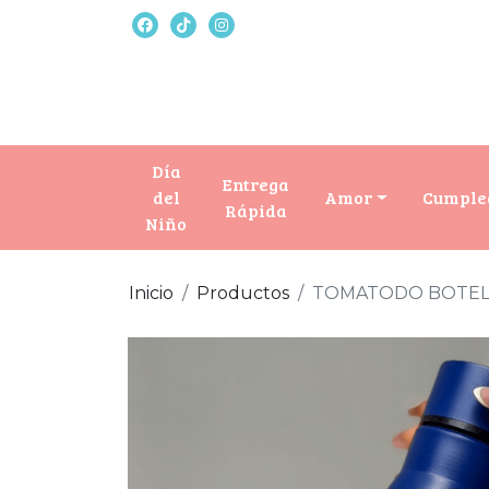
Día
Entrega
del
Amor
Cumple
Rápida
Niño
Inicio
Productos
TOMATODO BOTEL