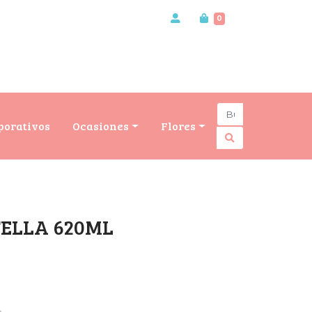
0
porativos
Ocasiones
Flores
ELLA 620ML