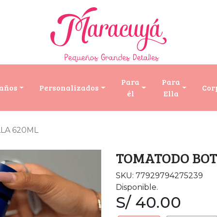
Para
Para
años
Personalizados
Cor
él
Ella
LA 620ML
TOMATODO BOT
SKU: 77929794275239
Disponible.
S/ 40.00