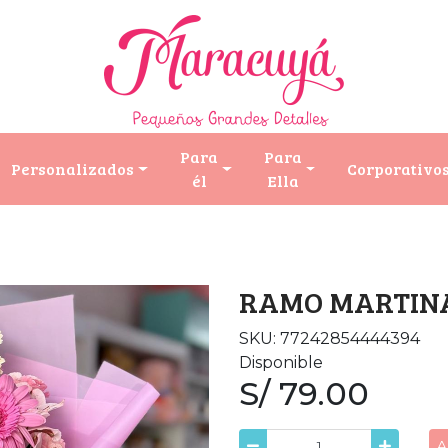
Para
Para
Personalizados
Corporativo
él
Ella
RAMO MARTIN
SKU: 77242854444394
Disponible
S/ 79.00
A