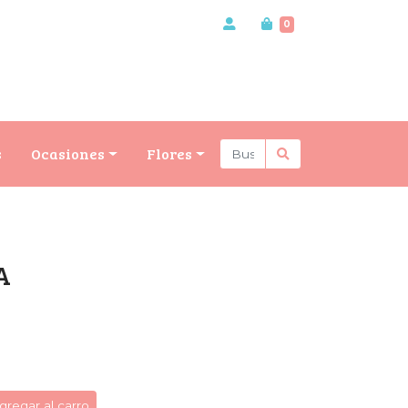
0
s
Ocasiones
Flores
A
gregar al carro