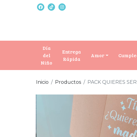
Día
Entrega
del
Amor
Cumple
Rápida
Niño
Inicio
Productos
PACK QUIERES SER