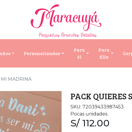
Para
Para
años
Personalizados
Cor
él
Ella
 MI MADRINA
PACK QUIERES 
SKU: 72039433987453
Pocas unidades.
S/ 112.00