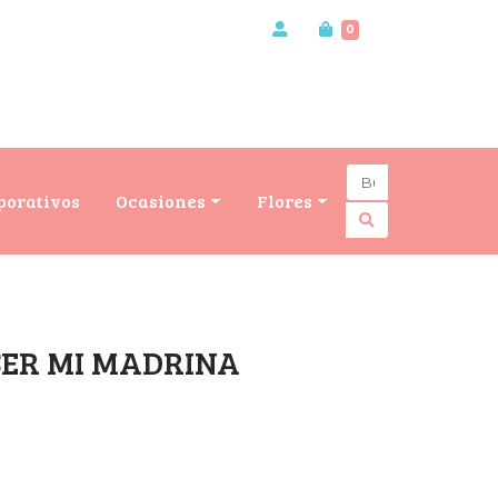
0
porativos
Ocasiones
Flores
SER MI MADRINA