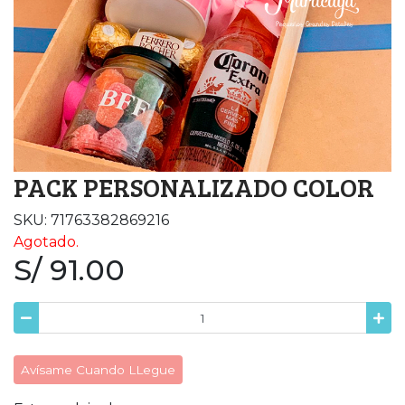
PACK PERSONALIZADO COLOR
SKU: 71763382869216
Agotado.
S/ 91.00
Avísame Cuando LLegue