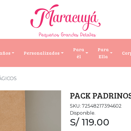
Para
Para
años
Personalizados
Cor
él
Ella
ÁGICOS
PACK PADRINO
SKU: 72548217394602
Disponible.
S/ 119.00