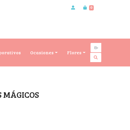
0
porativos
Ocasiones
Flores
S MÁGICOS