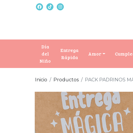
Día
Entrega
del
Amor
Cumple
Rápida
Niño
Inicio
Productos
PACK PADRINOS M