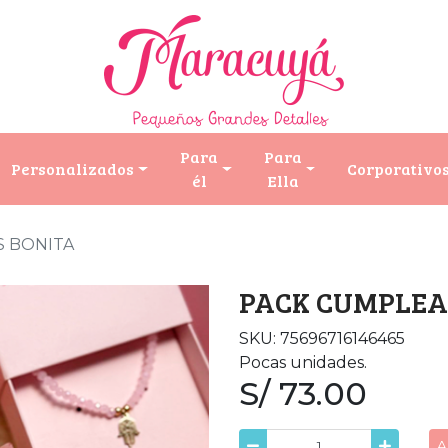
Para
Para
Personalizados
Corporativo
él
Ella
 BONITA
PACK CUMPLEA
SKU: 75696716146465
Pocas unidades.
S/ 73.00
A