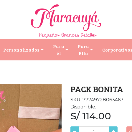
Para
Para
Personalizados
Corporativo
él
Ella
PACK BONITA
SKU: 77749728063467
Disponible.
S/ 114.00
A