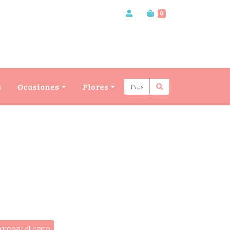
0
s
Ocasiones
Flores
gregar al carro