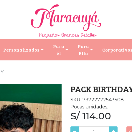
Para
Para
Personalizados
Corporativo
él
Ella
OY
PACK BIRTHDA
SKU: 73722722543508
Pocas unidades.
S/ 114.00
A