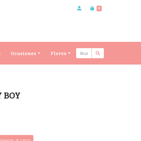
0
s
Ocasiones
Flores
Y BOY
gregar al carro