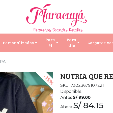
Para
Para
Personalizados
Corporativo
él
Ella
IRA
NUTRIA QUE RE
-15%
SKU: 73223679107221
Disponible.
Antes
S/ 99.00
S/ 84.15
Ahora