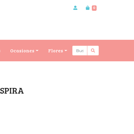
0
s
Ocasiones
Flores
SPIRA