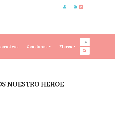
0
porativos
Ocasiones
Flores
OS NUESTRO HEROE