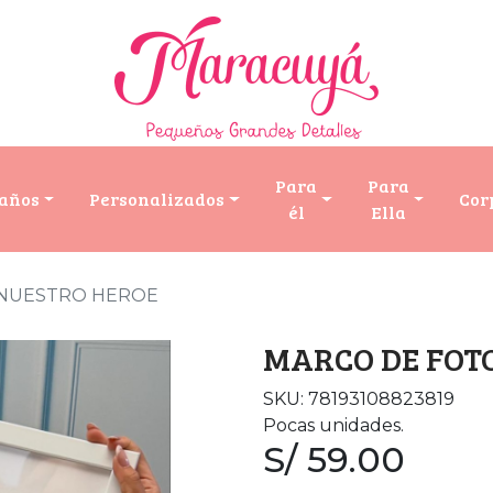
Para
Para
años
Personalizados
Cor
él
Ella
 NUESTRO HEROE
MARCO DE FOT
SKU: 78193108823819
Pocas unidades.
S/ 59.00