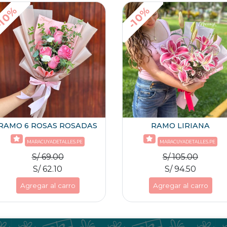
10%
-10%
RAMO 6 ROSAS ROSADAS
RAMO LIRIANA
MARACUYADETALLES.PE
MARACUYADETALLES.PE
S/ 69.00
S/ 105.00
S/ 62.10
S/ 94.50
Agregar al carro
Agregar al carro