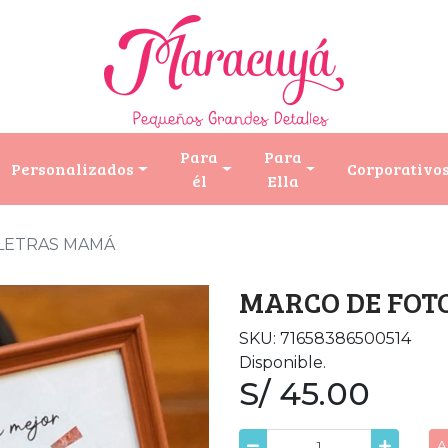
Para
Para
Personalizados
Corporativo
él
Ella
LETRAS MAMÁ
MARCO DE FOT
SKU: 71658386500514
Disponible.
S/ 45.00
A