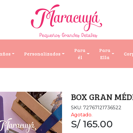
Para
Para
años
Personalizados
Cor
él
Ella
BOX GRAN MÉD
SKU: 72767121736522
Agotado.
S/ 165.00