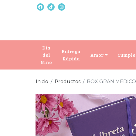
Día
Entrega
del
Amor
Cumple
Rápida
Niño
Inicio
Productos
BOX GRAN MÉDICO