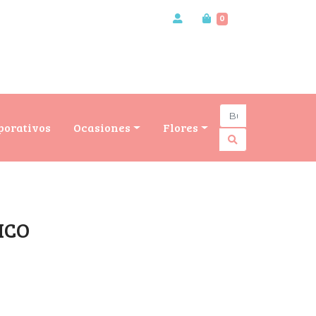
0
porativos
Ocasiones
Flores
ICO