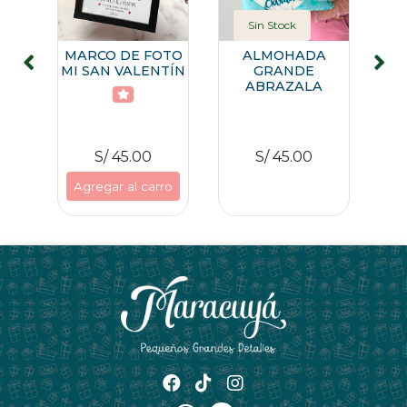
Sin Stock
12
MARCO DE FOTO
ALMOHADA
MI SAN VALENTÍN
GRANDE
ABRAZALA
S/ 45.00
S/ 45.00
ro
Agregar al carro
A