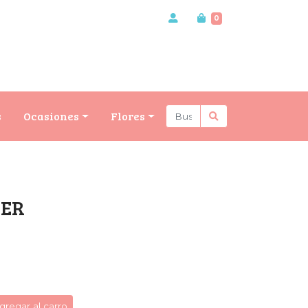
0
s
Ocasiones
Flores
VER
gregar al carro