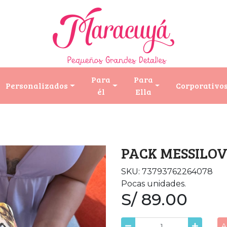
Para
Para
Personalizados
Corporativo
él
Ella
PACK MESSILO
SKU: 73793762264078
Pocas unidades.
S/ 89.00
A