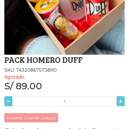
PACK HOMERO DUFF
SKU: 74320867573890
Agotado.
S/ 89.00
Avísame Cuando LLegue