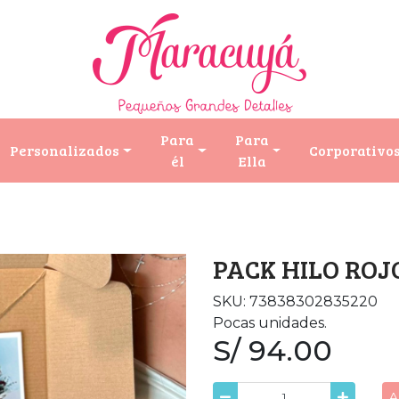
Para
Para
Personalizados
Corporativo
él
Ella
PACK HILO ROJ
SKU: 73838302835220
Pocas unidades.
S/ 94.00
A