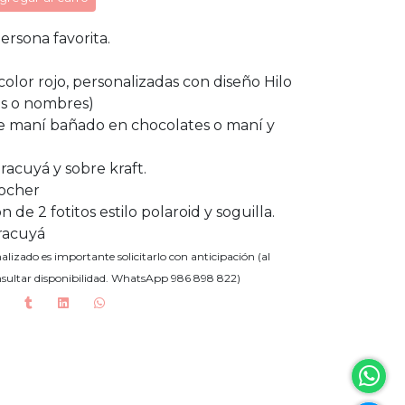
ersona favorita.
color rojo, personalizadas con diseño Hilo
les o nombres)
 de maní bañado en chocolates o maní y
racuyá y sobre kraft.
Rocher
 de 2 fotitos estilo polaroid y soguilla.
racuyá
alizado es importante solicitarlo con anticipación (al
nsultar disponibilidad. WhatsApp 986 898 822)