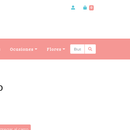
0
s
Ocasiones
Flores
O
gregar al carro