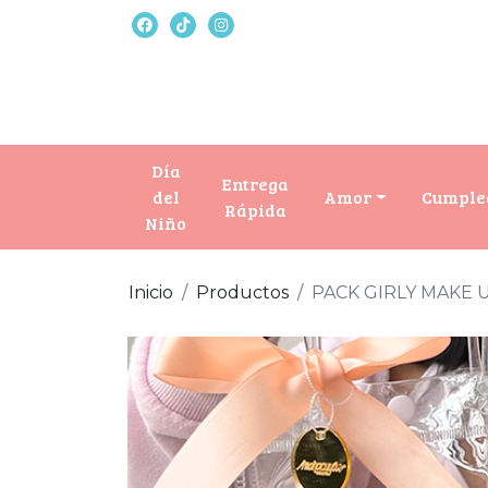
Día
Entrega
del
Amor
Cumple
Rápida
Niño
Inicio
Productos
PACK GIRLY MAKE 