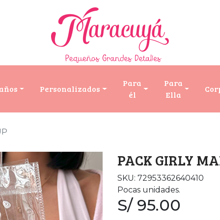
Para
Para
años
Personalizados
Cor
él
Ella
UP
PACK GIRLY MA
SKU: 72953362640410
Pocas unidades.
S/ 95.00