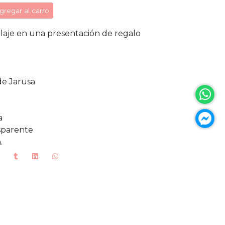
gregar al carro
llaje en una presentación de regalo
de Jarusa
a
nsparente
.