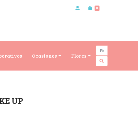
0
porativos
Ocasiones
Flores
KE UP