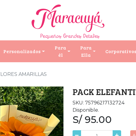
Para
Para
Personalizados
Corporativo
él
Ella
FLORES AMARILLAS
PACK ELEFANT
SKU: 75796217132724
Disponible.
S/ 95.00
A