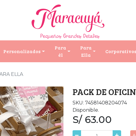
Para
Para
Personalizados
Corporativo
él
Ella
ARA ELLA
PACK DE OFICI
SKU: 74581408204074
Disponible.
S/ 63.00
A