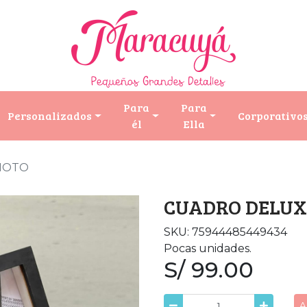
Para
Para
Personalizados
Corporativo
él
Ella
MOTO
CUADRO DELUX
SKU: 75944485449434
Pocas unidades.
S/ 99.00
A