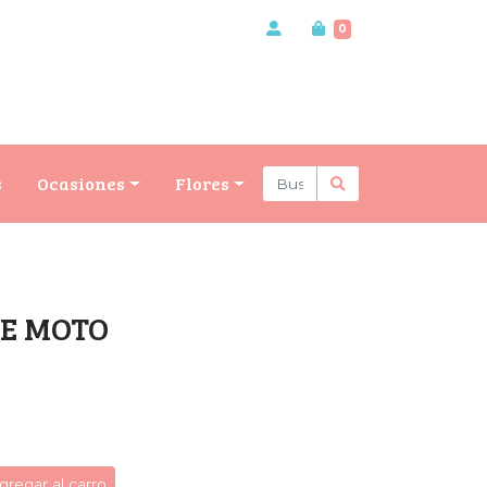
0
s
Ocasiones
Flores
E MOTO
gregar al carro