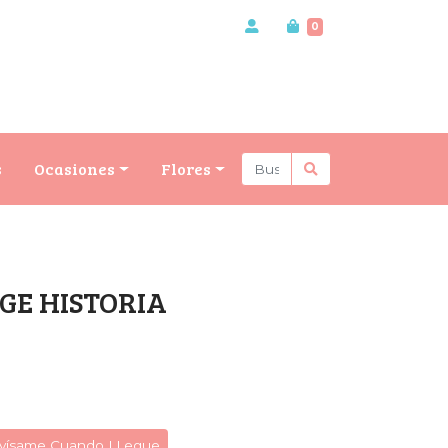
0
s
Ocasiones
Flores
GE HISTORIA
vísame Cuando LLegue