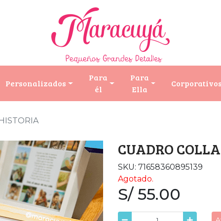
Para
Para
Personalizados
Corporativo
él
Ella
HISTORIA
CUADRO COLLA
SKU: 71658360895139
Agotado.
S/ 55.00
A