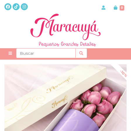
0
-10%