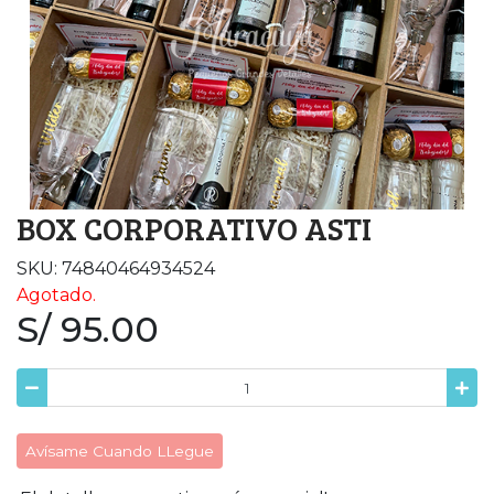
BOX CORPORATIVO ASTI
SKU: 74840464934524
Agotado.
S/ 95.00
Avísame Cuando LLegue